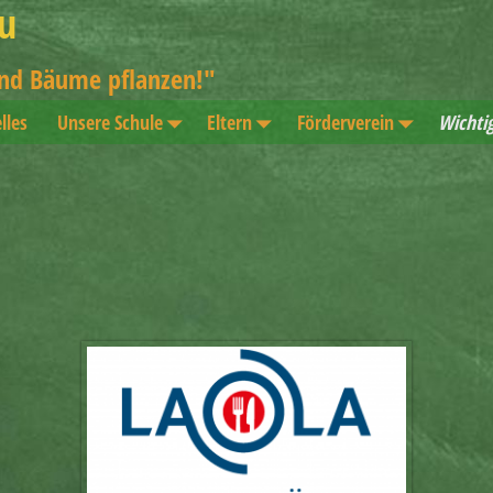
u
und Bäume pflanzen!"
lles
Unsere Schule
Eltern
Förderverein
Wichti