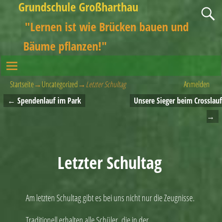
Grundschule Großharthau
"Lernen ist wie Brücken bauen und
Bäume pflanzen!"
Startseite
→
Uncategorized
→
Letzter Schultag
Anmelden
←
Spendenlauf im Park
Unsere Sieger beim Crosslauf
Artikelnavigation
→
Letzter Schultag
Am letzten Schultag gibt es bei uns nicht nur die Zeugnisse.
Traditionell erhalten alle Schüler, die in der