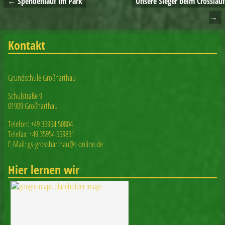
←
Spendenlauf im Park
Unsere Sieger beim Crosslauf
Artikelnavigation
→
Kontakt
Grundschule Großharthau
Schulstraße 9
01909 Großharthau
Telefon: +49 35954 50804
Telefax: +49 35954 559831
E-Mail: gs-grossharthau@t-online.de
Hier lernen wir