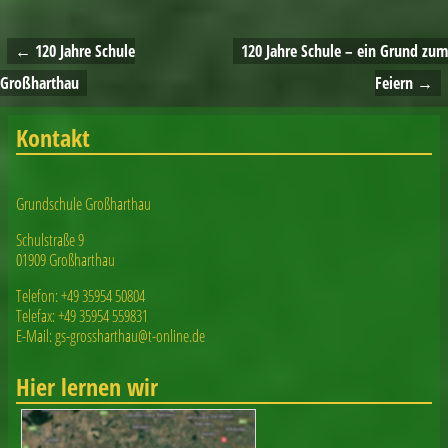
←
120 Jahre Schule
120 Jahre Schule – ein Grund zum
Artikelnavigation
Großharthau
Feiern
→
Kontakt
Grundschule Großharthau
Schulstraße 9
01909 Großharthau
Telefon: +49 35954 50804
Telefax: +49 35954 559831
E-Mail: gs-grossharthau@t-online.de
Hier lernen wir