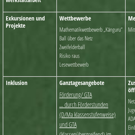
Exkursionen und
Wettbewerbe
Me
Projekte
Mathematikwettbewerb „Känguru“
Mit
Ball über das Netz
Zweifelderball
Risiko raus
Lesewettbewerb
Inklusion
Ganztagesangebote
Zu
öf
Förderung/ GTA
Net
… durch Förderstunden
Jug
(D/Ma klassenstufenweise)
AD
und GTA
Ein
(klassenübergreifend) im