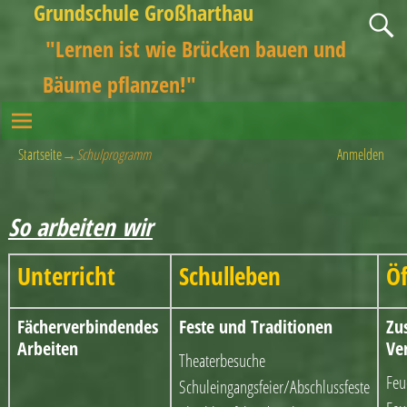
Grundschule Großharthau
"Lernen ist wie Brücken bauen und
Bäume pflanzen!"
Startseite
→
Schulprogramm
Anmelden
So arbeiten wir
Unterricht
Schulleben
Öf
Fächerverbindendes
Feste und Traditionen
Zu
Arbeiten
Ve
Theaterbesuche
Feu
Schuleingangsfeier/Abschlussfeste