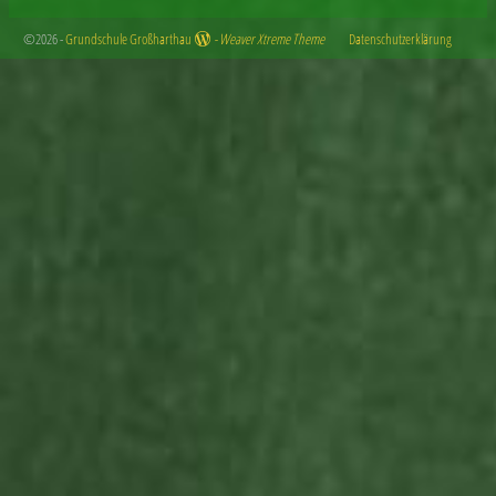
©2026 -
Grundschule Großharthau
-
Weaver Xtreme Theme
Datenschutzerklärung