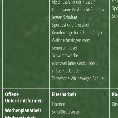
Feu
Abschlussfahrt der Klasse 4
Spo
Gemeisame Weihnachtsfeier am
Sch
letzten Schultag
Sportfest und Crosslauf
Kennlerntage für Schulanfänger
Weihnachtssingen vorm
Seniorenhäusel
Schwimmwoche
aller zwei Jahre Großprojekt
Zirkus Klecks oder
Tanzwoche-Wir bewegen Schule
Offene
Elternarbeit
Ko
Unterrichtsformen
Elternrat
Kin
Wochenplanarbeit
Schulförderverein
Werkstattarbeit