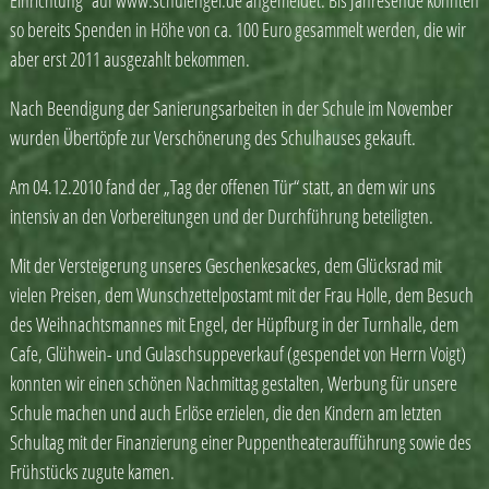
Einrichtung auf www.schulengel.de angemeldet. Bis Jahresende konnten
so bereits Spenden in Höhe von ca. 100 Euro gesammelt werden, die wir
aber erst 2011 ausgezahlt bekommen.
Nach Beendigung der Sanierungsarbeiten in der Schule im November
wurden Übertöpfe zur Verschönerung des Schulhauses gekauft.
Am 04.12.2010 fand der „Tag der offenen Tür“ statt, an dem wir uns
intensiv an den Vorbereitungen und der Durchführung beteiligten.
Mit der Versteigerung unseres Geschenkesackes, dem Glücksrad mit
vielen Preisen, dem Wunschzettelpostamt mit der Frau Holle, dem Besuch
des Weihnachtsmannes mit Engel, der Hüpfburg in der Turnhalle, dem
Cafe, Glühwein- und Gulaschsuppeverkauf (gespendet von Herrn Voigt)
konnten wir einen schönen Nachmittag gestalten, Werbung für unsere
Schule machen und auch Erlöse erzielen, die den Kindern am letzten
Schultag mit der Finanzierung einer Puppentheateraufführung sowie des
Frühstücks zugute kamen.