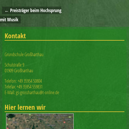
←
Preisträger beim Hochsprung
Artikelnavigation
mit Musik
Kontakt
Grundschule Großharthau
Schulstraße 9
01909 Großharthau
Telefon: +49 35954 50804
Telefax: +49 35954 559831
E-Mail: gs-grossharthau@t-online.de
Hier lernen wir