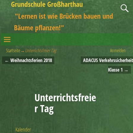
Grundschule Großharthau
"Lernen ist wie Brücken bauen und
Bäume pflanzen!"
Startseite
→
Unterrichtsfreier Tag
Anmelden
←
Weihnachtsferien 2018
ADACUS Verkehrssicherheit
Artikelnavigation
Klasse 1
→
Unterrichtsfreie
r Tag
Kalender