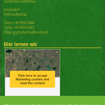
Grundschule Großharthau
Schulstraße 9
01909 Großharthau
Telefon: +49 35954 50804
Telefax: +49 35954 559831
E-Mail: gs-grossharthau@t-online.de
Hier lernen wir
Click here to accept
Marketing cookies and
load this content